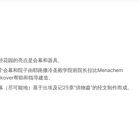
经花园的亮点是会幕和器具。
个会幕和院子由耶路撒冷圣殿学院前院长拉比Menachem
akover帮助和指导建造。
幕（尽可能地）基于出埃及记25章“供物篇”的经文制作而成。