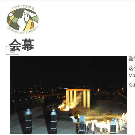
会幕
圣
这
M
会