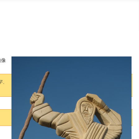
知像
罕、