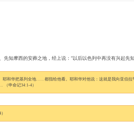
、先知摩西的安葬之地，经上说：“以后以色列中再没有兴起先
。耶和华把基列全地……都指给他看。耶和华对他说：这就是我向亚伯拉
 ... （申命记34:1-4）
4）