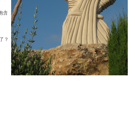
饱含
了？