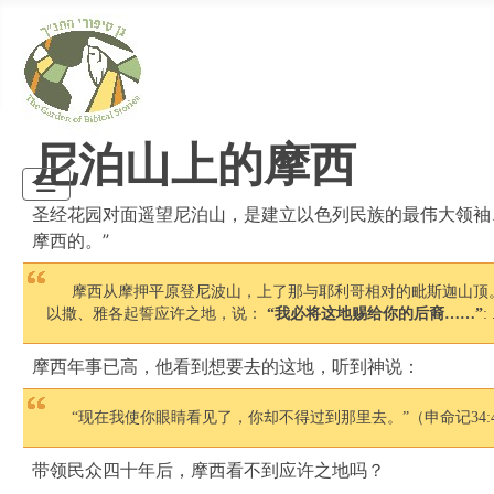
尼泊山上的摩西
圣经花园对面遥望尼泊山，是建立以色列民族的最伟大领袖
摩西的。”
摩西从摩押平原登尼波山，上了那与耶利哥相对的毗斯迦山顶
以撒、雅各起誓应许之地，说：
“我必将这地赐给你的后裔……”
:
摩西年事已高，他看到想要去的这地，听到神说：
“现在我使你眼睛看见了，你却不得过到那里去。”（申命记34:
带领民众四十年后，摩西看不到应许之地吗？