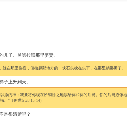
的儿子、舅舅拉班那里娶妻。
在那里住宿，便拾起那地方的一块石头枕在头下，在那里躺卧睡了。（创世纪
梯子上升到天。
是以撒的神；我要将你现在所躺卧之地赐给你和你的后裔。你的后裔必像
（创世纪28:13-14）
不是很清楚吗？