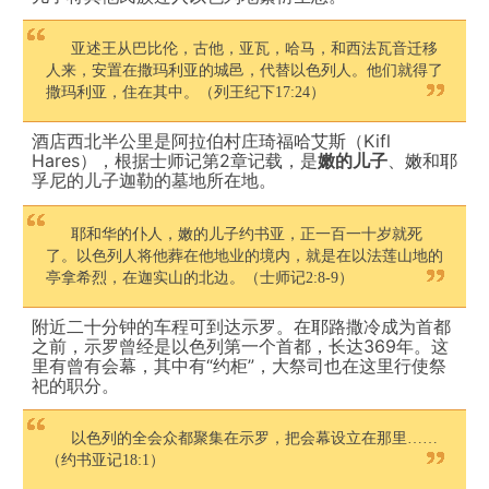
亚述王从巴比伦，古他，亚瓦，哈马，和西法瓦音迁移
人来，安置在撒玛利亚的城邑，代替以色列人。他们就得了
撒玛利亚，住在其中。（列王纪下17:24）
酒店西北半公里是阿拉伯村庄琦福哈艾斯（Kifl
Hares），根据士师记第2章记载，是
嫩的儿子
、嫩和耶
孚尼的儿子迦勒的墓地所在地。
耶和华的仆人，嫩的儿子约书亚，正一百一十岁就死
了。以色列人将他葬在他地业的境内，就是在以法莲山地的
亭拿希烈，在迦实山的北边。（士师记2:8-9）
附近二十分钟的车程可到达示罗。在耶路撒冷成为首都
之前，示罗曾经是以色列第一个首都，长达369年。这
里有曾有会幕，其中有“约柜”，大祭司也在这里行使祭
祀的职分。
以色列的全会众都聚集在示罗，把会幕设立在那里……
（约书亚记18:1）