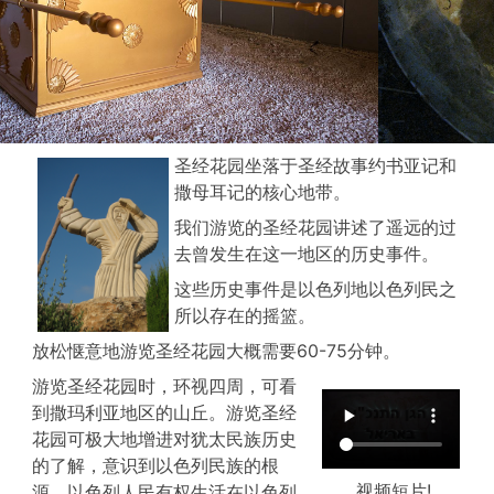
圣经花园坐落于圣经故事约书亚记和
撒母耳记的核心地带。
我们游览的圣经花园讲述了遥远的过
去曾发生在这一地区的历史事件。
这些历史事件是以色列地以色列民之
所以存在的摇篮。
放松惬意地游览圣经花园大概需要60-75分钟。
游览圣经花园时，环视四周，可看
到撒玛利亚地区的山丘。游览圣经
花园可极大地增进对犹太民族历史
的了解，意识到以色列民族的根
视频短片!
源、以色列人民有权生活在以色列