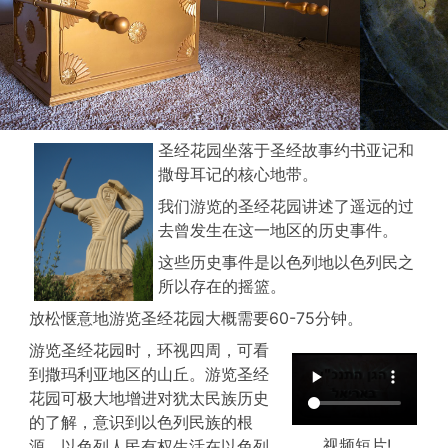
圣经花园坐落于圣经故事约书亚记和
撒母耳记的核心地带。
我们游览的圣经花园讲述了遥远的过
去曾发生在这一地区的历史事件。
这些历史事件是以色列地以色列民之
所以存在的摇篮。
放松惬意地游览圣经花园大概需要60-75分钟。
游览圣经花园时，环视四周，可看
到撒玛利亚地区的山丘。游览圣经
花园可极大地增进对犹太民族历史
的了解，意识到以色列民族的根
视频短片!
源、以色列人民有权生活在以色列