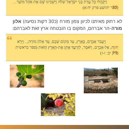
וַיִּקָּהֲלוּ כָּל עֲדַת בְּנֵי יִשְׂרָאֵל שִׁלֹה וַיַּשְׁכִּינוּ שָׁם אֶת אֹהֶל מוֹעֵד...
(ספר יהושע פרק יח:א)
לא רחוק מאיתנו לכיוון צפון מזרח (כ30 דקות נסיעה)
אלון
מורה
-הר אברהם, המקום בו הובטחה ארץ זאת לאברהם:
וַיַּעֲבֹר אַבְרָם, בָּאָרֶץ, עַד מְקוֹם שְׁכֶם, עַד אֵלוֹן מוֹרֶה;.. וַיֵּרָא
יְהוָה, אֶל-אַבְרָם, וַיֹּאמֶר, לְזַרְעֲךָ אֶתֵּן אֶת-הָאָרֶץ הַזֹּאת (ספר בראשית
פרק יב: ו-ז)