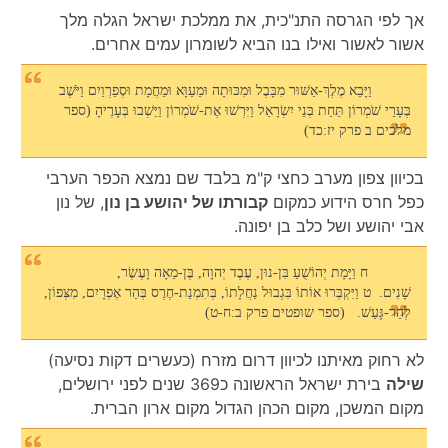
אך לפי הגרסה התנ"כית, את ממלכת ישראל הגלה מלך
אשור לאשור ואילו בנו הביא לשומרון עמים אחרים.
וַיָּבֵא מֶלֶךְ-אַשּׁוּר מִבָּבֶל וּמִכּוּתָה וּמֵעַוָּא וּמֵחֲמָת וּסְפַרְוַיִם וַיֹּשֶׁב
בְּעָרֵי שֹׁמְרוֹן תַּחַת בְּנֵי יִשְׂרָאֵל וַיִּרְשׁוּ אֶת-שֹׁמְרוֹן וַיֵּשְׁבוּ בְּעָרֶיהָ (ספר
מלכים ב פרק יז:כד)
בכיוון צפון מערב כחצי ק"מ בלבד שם נמצא הכפר הערבי
כפל חרס הידוע כמקום
קבורתו של יהושע בן נון
, של נון
אבי יהושע ושל כלב בן יפונה.
ח וַיָּמָת יְהוֹשֻׁעַ בִּן-נוּן, עֶבֶד יְהוָה, בֶּן-מֵאָה וָעֶשֶׂר,
שָׁנִים. ט וַיִּקְבְּרוּ אוֹתוֹ בִּגְבוּל נַחֲלָתוֹ, בְּתִמְנַת-חֶרֶס בְּהַר אֶפְרָיִם, מִצְּפוֹן,
לְהַר-גָּעַשׁ. (ספר שופטים פרק ב:ח-ט)
לא רחוק מאיתנו לכיוון דרום מזרח (כעשרים דקות נסיעה)
שילה
בירת ישראל הראשונה כ369 שנים לפני ירושלים,
מקום המשכן, מקום הכהן הגדול מקום ארון הברית.