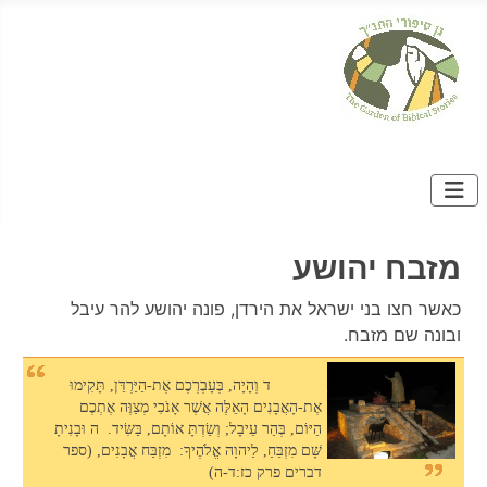
מזבח יהושע
כאשר חצו בני ישראל את הירדן, פונה יהושע להר עיבל
ובונה שם מזבח.
ד וְהָיָה, בְּעָבְרְכֶם אֶת-הַיַּרְדֵּן, תָּקִימוּ
אֶת-הָאֲבָנִים הָאֵלֶּה אֲשֶׁר אָנֹכִי מְצַוֶּה אֶתְכֶם
הַיּוֹם, בְּהַר עֵיבָל; וְשַׂדְתָּ אוֹתָם, בַּשִּׂיד. ה וּבָנִיתָ
שָּׁם מִזְבֵּחַ, לַיהוָה אֱלֹהֶיךָ: מִזְבַּח אֲבָנִים, (ספר
דברים פרק כז:ד-ה)