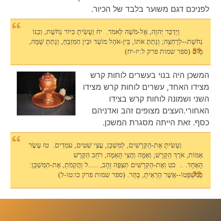
לפניכם דגם משוער בלבד של הכיור.
וַיְדַבֵּר יְהוָה, אֶל-מֹשֶׁה לֵּאמֹר. יח וְעָשִׂיתָ כִּיּוֹר נְחֹשֶׁת, וְכַנּוֹ
נְחֹשֶׁת--לְרָחְצָה; וְנָתַתָּ אֹתוֹ, בֵּין-אֹהֶל מוֹעֵד וּבֵין הַמִּזְבֵּחַ, וְנָתַתָּ שָׁמָּה,
מָיִם (ספר שמות פרק ל:יז-יח)
המשכן היה בנוי בעשרים לוחות קרש
מצידו האחד, עשרים לוחות קרש מצידו
השני ושמונה לוחות קרש בצידו
האחורי.העצים מצופים זהב ואדניהם
כסף. זאת הייתה מסגרת המשכן.
וְעָשִׂיתָ אֶת-הַקְּרָשִׁים, לַמִּשְׁכָּן, עֲצֵי שִׁטִּים, עֹמְדִים. טז עֶשֶׂר
אַמּוֹת, אֹרֶךְ הַקָּרֶשׁ; וְאַמָּה וַחֲצִי הָאַמָּה, רֹחַב הַקֶּרֶשׁ
הָאֶחָד. .. כט וְאֶת-הַקְּרָשִׁים תְּצַפֶּה זָהָב, .....ל וַהֲקֵמֹתָ, אֶת-הַמִּשְׁכָּן:
כְּמִשְׁפָּטוֹ--אֲשֶׁר הָרְאֵיתָ, בָּהָר. (ספר שמות פרק כו:טו-ל)