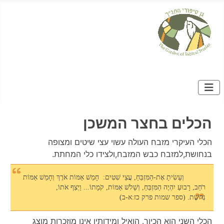
הכלים בחצר המשכן
הכלי העיקרי מזבח העולה עשוי עצי שיטים ומצופה
בנחושת,למזבח כבש המזבח,ולצידו כלי המחתת.
וְעָשִׂיתָ אֶת-הַמִּזְבֵּחַ, עֲצֵי שִׁטִּים: חָמֵשׁ אַמּוֹת אֹרֶךְ וְחָמֵשׁ אַמּוֹת
רֹחַב, רָבוּעַ יִהְיֶה הַמִּזְבֵּחַ, וְשָׁלֹשׁ אַמּוֹת, קֹמָתוֹ... וַיְצַף אֹתוֹ,
נְחֹשֶׁת. (ספר שמות פרק כז:א-ב)
הכלי השני הוא הכיור. הואיל ומידותיו אינן מוזכרות מוצג