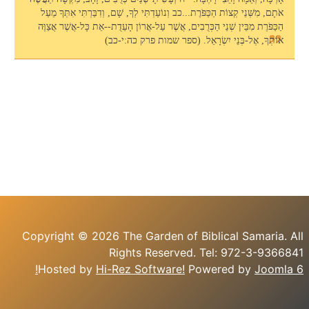
אֹתָם, מִשְּׁנֵי קְצוֹת הַכַּפֹּרֶת...כב וְנוֹעַדְתִּי לְךָ, שָׁם, וְדִבַּרְתִּי אִתְּךָ מֵעַל
הַכַּפֹּרֶת מִבֵּין שְׁנֵי הַכְּרֻבִים, אֲשֶׁר עַל-אֲרוֹן הָעֵדֻת--אֵת כָּל-אֲשֶׁר אֲצַוֶּה
אוֹתְךָ, אֶל-בְּנֵי יִשְׂרָאֵל. (ספר שמות פרק כה:י-כב)
Copyright © 2026 The Garden of Biblical Samaria. All
Rights Reserved. Tel: 972-3-9366841
Hosted by
Hi-Rez Software!
Powered by
Joomla 6!