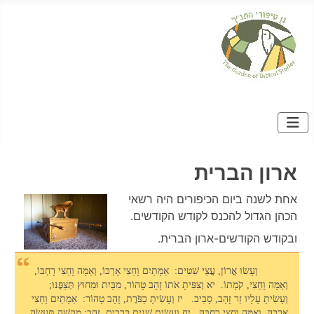
ארון הברית
אחת לשנה ביום הכיפורים היה רשאי
הכהן הגדול להכנס לקודש הקודשים.
ובקודש הקודשים-ארון הברית.
וְעָשׂוּ אֲרוֹן, עֲצֵי שִׁטִּים: אַמָּתַיִם וָחֵצִי אָרְכּוֹ, וְאַמָּה וָחֵצִי רָחְבּוֹ,
וְאַמָּה וָחֵצִי, קֹמָתוֹ. יא וְצִפִּיתָ אֹתוֹ זָהָב טָהוֹר, מִבַּיִת וּמִחוּץ תְּצַפֶּנּוּ;
וְעָשִׂיתָ עָלָיו זֵר זָהָב, סָבִיב. יז וְעָשִׂיתָ כַפֹּרֶת, זָהָב טָהוֹר: אַמָּתַיִם וָחֵצִי
אָרְכָּהּ, וְאַמָּה וָחֵצִי רָחְבָּהּ. יח וְעָשִׂיתָ שְׁנַיִם כְּרֻבִים, זָהָב; מִקְשָׁה תַּעֲשֶׂה