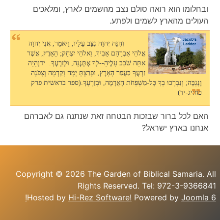
ובחלומו הוא רואה סולם נצב מהשמים לארץ, ומלאכים
העולים מהארץ לשמים ולפתע.
וְהִנֵּה יְהוָה נִצָּב עָלָיו, וַיֹּאמַר, אֲנִי יְהוָה
אֱלֹהֵי אַבְרָהָם אָבִיךָ, וֵאלֹהֵי יִצְחָק; הָאָרֶץ, אֲשֶׁר
אַתָּה שֹׁכֵב עָלֶיהָ--לְךָ אֶתְּנֶנָּה, וּלְזַרְעֶךָ. ידוְהָיָה
זַרְעֲךָ כַּעֲפַר הָאָרֶץ, וּפָרַצְתָּ יָמָּה וָקֵדְמָה וְצָפֹנָה
וָנֶגְבָּה; וְנִבְרְכוּ בְךָ כָּל-מִשְׁפְּחֹת הָאֲדָמָה, וּבְזַרְעֶךָ.(ספר בראשית פרק
כח:יג-יד)
האם לכל ברור שבזכות הבטחה זאת שנתנה גם לאברהם
אנחנו בארץ ישראל?
Copyright © 2026 The Garden of Biblical Samaria. All
Rights Reserved. Tel: 972-3-9366841
Hosted by
Hi-Rez Software!
Powered by
Joomla 6!