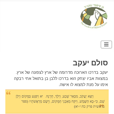
סולם יעקב
יעקב בדרכו הארוכה מדרומה של ארץ לצפונה של ארץ.
במצוות אביו יצחק הוא בדרכו ללבן בן בתואל אחי רבקה
אימו על מנת למצוא לו אישה.
וַיֵּצֵא יַעֲקֹב, מִבְּאֵר שָׁבַע; וַיֵּלֶךְ, חָרָנָה. יא וַיִּפְגַּע בַּמָּקוֹם וַיָּלֶן
שָׁם, כִּי-בָא הַשֶּׁמֶשׁ, וַיִּקַּח מֵאַבְנֵי הַמָּקוֹם, וַיָּשֶׂם מְרַאֲשֹׁתָיו (ספר
בראשית פרק כח:י-יא)