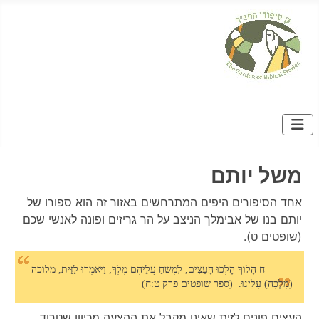
משל יותם
אחד הסיפורים היפים המתרחשים באזור זה הוא ספורו של
יותם בנו של אבימלך הניצב על הר גריזים ופונה לאנשי שכם
(שופטים ט).
ח הָלוֹךְ הָלְכוּ הָעֵצִים, לִמְשֹׁחַ עֲלֵיהֶם מֶלֶךְ; וַיֹּאמְרוּ לַזַּיִת, מלוכה
(מָלְכָה) עָלֵינוּ. (ספר שופטים פרק ט:ח)
העצים פונים לזית שאינו מקבל את ההצעה מכיוון שטרוד