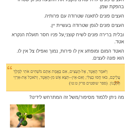
בהפקת שמן.
העצים פונים לתאנה שטרודה עם פרותיה.
העצים פונים לגפן שטרודה בעשיית יין.
ובלית ברירה פונים לשיח קוצני,על פניו חסר תועלת הנקרא
אטד.
האטד המום ומופתע אין לו פירות, נמוך ואפילו צל אין לו.
הוא פונה לעצים.
וַיֹּאמֶר הָאָטָד, אֶל-הָעֵצִים, אִם בֶּאֱמֶת אַתֶּם מֹשְׁחִים אֹתִי לְמֶלֶךְ
עֲלֵיכֶם, בֹּאוּ חֲסוּ בְצִלִּי; וְאִם-אַיִן--תֵּצֵא אֵשׁ מִן-הָאָטָד, וְתֹאכַל אֶת-אַרְזֵי
הַלְּבָנוֹן. (ספר שופטים פרק ט:טו)
מה ניתן ללמוד מסיפור/משל זה המתרחש לידינו?