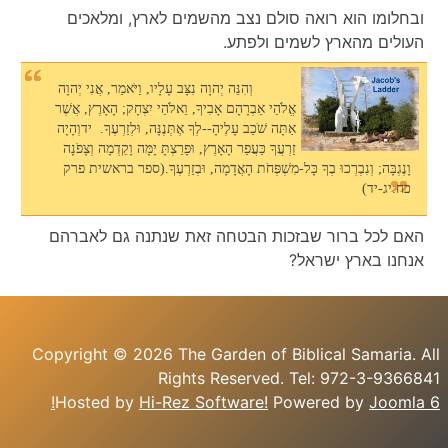
ובחלומו הוא רואה סולם נצב מהשמים לארץ, ומלאכים
העולים מהארץ לשמים ולפתע.
וְהִנֵּה יְהוָה נִצָּב עָלָיו, וַיֹּאמַר, אֲנִי יְהוָה
אֱלֹהֵי אַבְרָהָם אָבִיךָ, וֵאלֹהֵי יִצְחָק; הָאָרֶץ, אֲשֶׁר
אַתָּה שֹׁכֵב עָלֶיהָ--לְךָ אֶתְּנֶנָּה, וּלְזַרְעֶךָ. ידוְהָיָה
זַרְעֲךָ כַּעֲפַר הָאָרֶץ, וּפָרַצְתָּ יָמָּה וָקֵדְמָה וְצָפֹנָה
וָנֶגְבָּה; וְנִבְרְכוּ בְךָ כָּל-מִשְׁפְּחֹת הָאֲדָמָה, וּבְזַרְעֶךָ.(ספר בראשית פרק
כח:יג-יד)
האם לכל ברור שבזכות הבטחה זאת שנתנה גם לאברהם
אנחנו בארץ ישראל?
Copyright © 2026 The Garden of Biblical Samaria. All
Rights Reserved. Tel: 972-3-9366841
Hosted by
Hi-Rez Software!
Powered by
Joomla 6!