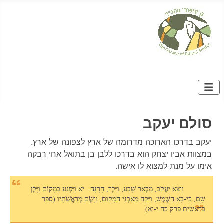
סולם יעקב
יעקב בדרכו הארוכה מדרומה של ארץ לצפונה של ארץ.
במצוות אביו יצחק הוא בדרכו ללבן בן בתואל אחי רבקה
אימו על מנת למצוא לו אישה.
וַיֵּצֵא יַעֲקֹב, מִבְּאֵר שָׁבַע; וַיֵּלֶךְ, חָרָנָה. יא וַיִּפְגַּע בַּמָּקוֹם וַיָּלֶן
שָׁם, כִּי-בָא הַשֶּׁמֶשׁ, וַיִּקַּח מֵאַבְנֵי הַמָּקוֹם, וַיָּשֶׂם מְרַאֲשֹׁתָיו (ספר
בראשית פרק כח:י-יא)