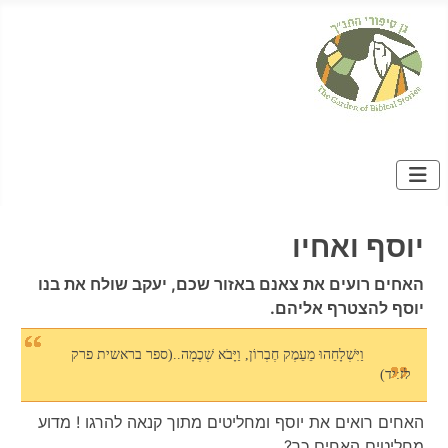
יוסף ואחיו
האחים רועים את צאנם באזור שכם, יעקב שולח את בנו
יוסף להצטרף אליהם.
וַיִּשְׁלָחֵהוּ מֵעֵמֶק חֶבְרוֹן, וַיָּבֹא שְׁכֶמָה..(ספר בראשית פרק
לז:יד)
האחים רואים את יוסף ומחליטים מתוך קנאה להרגו ! מדוע
מחליטים האחים כך?