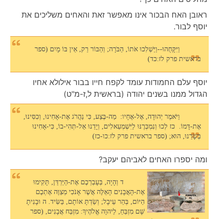
ראובן האח הבכור אינו מאפשר זאת והאחים משליכים את
יוסף לבור.
וַיִּקָּחֻהוּ--וַיַּשְׁלִכוּ אֹתוֹ, הַבֹּרָה; וְהַבּוֹר רֵק, אֵין בּוֹ מָיִם (ספר
בראשית פרק לז:כד)
יוסף עלם החמודות עומד לקפח חייו בבור אילולא אחיו
הגדול ממנו בשנים יהודה (בראשית ל,ז-מ"ט)
וַיֹּאמֶר יְהוּדָה, אֶל-אֶחָיו: מַה-בֶּצַע, כִּי נַהֲרֹג אֶת-אָחִינוּ, וְכִסִּינוּ,
אֶת-דָּמוֹ. כז לְכוּ וְנִמְכְּרֶנּוּ לַיִּשְׁמְעֵאלִים, וְיָדֵנוּ אַל-תְּהִי-בוֹ, כִּי-אָחִינוּ
בְשָׂרֵנוּ, הוּא; (ספר בראשית פרק לז:כו-כז)
ומה יספרו האחים לאביהם יעקב?
ד וְהָיָה, בְּעָבְרְכֶם אֶת-הַיַּרְדֵּן, תָּקִימוּ
אֶת-הָאֲבָנִים הָאֵלֶּה אֲשֶׁר אָנֹכִי מְצַוֶּה אֶתְכֶם
הַיּוֹם, בְּהַר עֵיבָל; וְשַׂדְתָּ אוֹתָם, בַּשִּׂיד. ה וּבָנִיתָ
שָּׁם מִזְבֵּחַ, לַיהוָה אֱלֹהֶיךָ: מִזְבַּח אֲבָנִים, (ספר