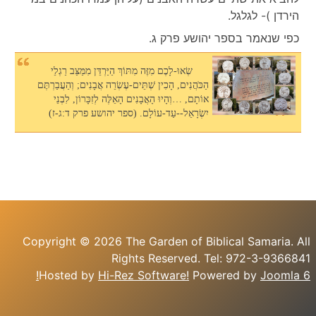
הירדן )- לגלגל.
כפי שנאמר בספר יהושע פרק ג.
שְׂאוּ-לָכֶם מִזֶּה מִתּוֹךְ הַיַּרְדֵּן מִמַּצַּב רַגְלֵי
הַכֹּהֲנִים, הָכִין שְׁתֵּים-עֶשְׂרֵה אֲבָנִים; וְהַעֲבַרְתֶּם
אוֹתָם, …וְהָיוּ הָאֲבָנִים הָאֵלֶּה לְזִכָּרוֹן, לִבְנֵי
יִשְׂרָאֵל--עַד-עוֹלָם. (ספר יהושע פרק ד:ג-ז)
Copyright © 2026 The Garden of Biblical Samaria. All
Rights Reserved. Tel: 972-3-9366841
Hosted by
Hi-Rez Software!
Powered by
Joomla 6!