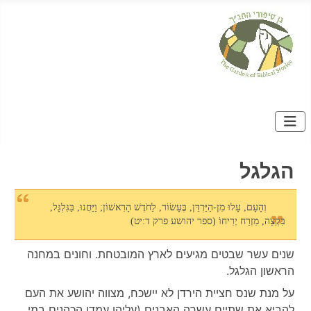
הגלגל
וְהָעָם, עָלוּ מִן-הַיַּרְדֵּן, בֶּעָשׂוֹר, לַחֹדֶשׁ הָרִאשׁוֹן; וַיַּחֲנוּ, בַּגִּלְגָּל,
בִּקְצֵה, מִזְרַח יְרִיחוֹ (ספר יהושע פרק ד:יט)
שנים עשר שבטים מגיעים לארץ המובטחת. וחונים במחנה
הראשון הגלגל.
על מנת שנס חציית הירדן לא יישכח, מצווה יהושע את העם
להביא את שתיים עשרה האבנים (עליהן עמדו הכהנים במי