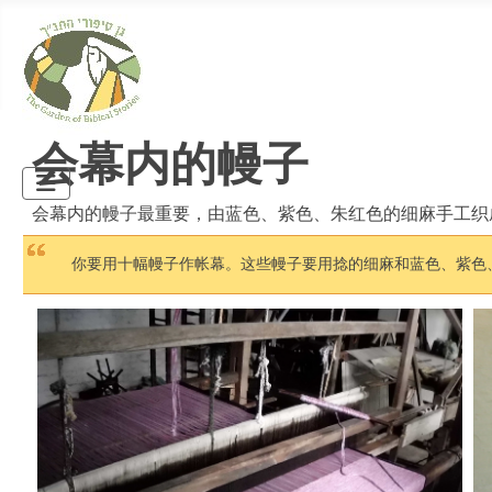
会幕内的幔子
会幕内的幔子最重要，由蓝色、紫色、朱红色的细麻手工织
你要用十幅幔子作帐幕。这些幔子要用捻的细麻和蓝色、紫色、