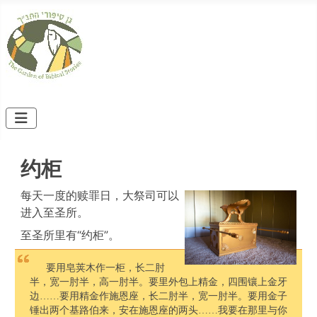
约柜
每天一度的赎罪日，大祭司可以
进入至圣所。
至圣所里有“约柜”。
要用皂荚木作一柜，长二肘
半，宽一肘半，高一肘半。要里外包上精金，四围镶上金牙
边……要用精金作施恩座，长二肘半，宽一肘半。要用金子
锤出两个基路伯来，安在施恩座的两头……我要在那里与你