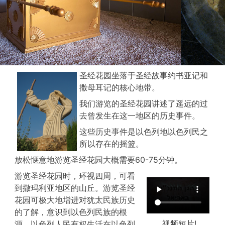
圣经花园坐落于圣经故事约书亚记和
撒母耳记的核心地带。
我们游览的圣经花园讲述了遥远的过
去曾发生在这一地区的历史事件。
这些历史事件是以色列地以色列民之
所以存在的摇篮。
放松惬意地游览圣经花园大概需要60-75分钟。
游览圣经花园时，环视四周，可看
到撒玛利亚地区的山丘。游览圣经
花园可极大地增进对犹太民族历史
的了解，意识到以色列民族的根
视频短片!
源、以色列人民有权生活在以色列